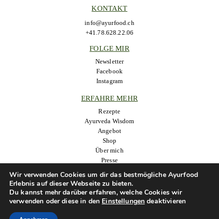
KONTAKT
info@ayurfood.ch
+41.78.628.22.06
FOLGE MIR
Newsletter
Facebook
Instagram
ERFAHRE MEHR
Rezepte
Ayurveda Wisdom
Angebot
Shop
Über mich
Presse
Wir verwenden Cookies um dir das bestmögliche Ayurfood
Erlebnis auf dieser Webseite zu bieten.
Du kannst mehr darüber erfahren, welche Cookies wir
Copyright © 2024 Ayurfood. All rights reserved.
Web by NMA
|
verwenden oder diese in den
Einstellungen
deaktivieren
Impressum und Datenschutz
|
AGB
|
Sitemap