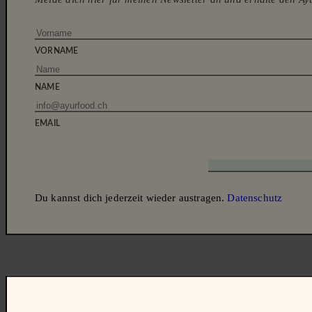
AYURFOOD
REZEPTE
AYURVEDA WISDOM
ANGEBOT
S
VORNAME
NAME
EMAIL
Du kannst dich jederzeit wieder austragen.
Datenschutz