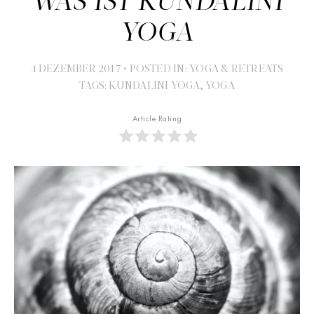
WAS IST KUNDALINI
YOGA
4 DEZEMBER 2017
•
POSTED IN:
YOGA & RETREATS
TAGS:
KUNDALINI YOGA
,
YOGA
Article Rating