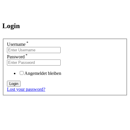
Login
*
Username
*
Password
Angemeldet bleiben
Lost your password?