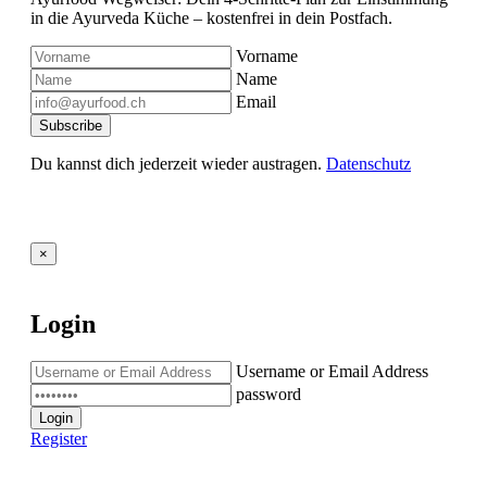
in die Ayurveda Küche – kostenfrei in dein Postfach.
Vorname
Name
Email
Du kannst dich jederzeit wieder austragen.
Datenschutz
×
Login
Username or Email Address
password
Login
Register