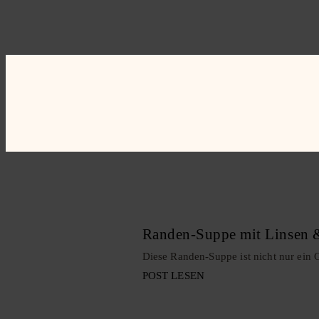
Randen-Suppe mit Linsen &
Diese Randen-Suppe ist nicht nur ein G
POST LESEN