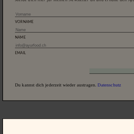
AYURFOOD
REZEPTE
AYURVEDA WISDOM
ANGEBOT
S
VORNAME
NAME
EMAIL
Du kannst dich jederzeit wieder austragen.
Datenschutz