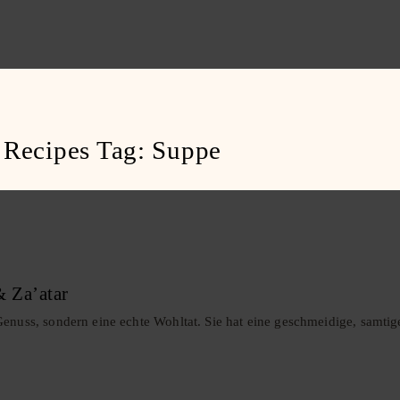
Recipes Tag:
Suppe
 Za’atar
enuss, sondern eine echte Wohltat. Sie hat eine geschmeidige, samtige