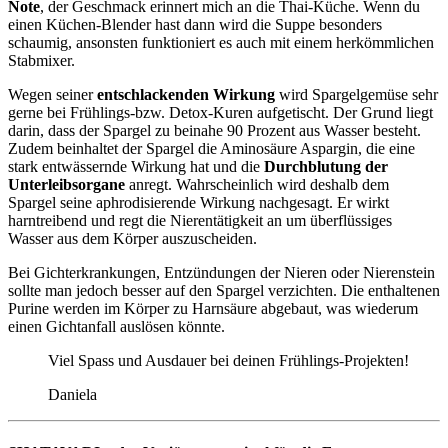
Note
, der Geschmack erinnert mich an die Thai-Küche. Wenn du
einen Küchen-Blender hast dann wird die Suppe besonders
schaumig, ansonsten funktioniert es auch mit einem herkömmlichen
Stabmixer.
Wegen seiner
entschlackenden Wirkung
wird Spargelgemüse sehr
gerne bei Frühlings-bzw. Detox-Kuren aufgetischt. Der Grund liegt
darin, dass der Spargel zu beinahe 90 Prozent aus Wasser besteht.
Zudem beinhaltet der Spargel die Aminosäure Aspargin, die eine
stark entwässernde Wirkung hat und die
Durchblutung der
Unterleibsorgane
anregt. Wahrscheinlich wird deshalb dem
Spargel seine aphrodisierende Wirkung nachgesagt. Er wirkt
harntreibend und regt die Nierentätigkeit an um überflüssiges
Wasser aus dem Körper auszuscheiden.
Bei Gichterkrankungen, Entzündungen der Nieren oder Nierenstein
sollte man jedoch besser auf den Spargel verzichten. Die enthaltenen
Purine werden im Körper zu Harnsäure abgebaut, was wiederum
einen Gichtanfall auslösen könnte.
Viel Spass und Ausdauer bei deinen Frühlings-Projekten!
Daniela