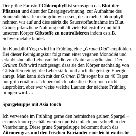
Der grüne Farbstoff
Chlorophyll
ist sozusagen das
Blut der
Pflanzen
und dient der Energiegewinnung, zur Aufnahme des
Sonnenlichtes. Je mehr grün wir essen, desto mehr Chlorophyll
nehmen wir auf und dies stärkt die Sauerstoffaufnahme im Blut.
Grüne, pflanzliche Nahrung enthält viele Bitterstoffe und hilft
unserem Körper
Giftstoffe zu neutralisieren
indem es z.B.
Schwermetalle bindet.
Im Kundalini Yoga wird im Frühling eine „
Grüne Diät
“ empfohlen.
Bei dieser Reinigungskur folgt man einer veganen Monodiät und
erlaubt sind alle Lebensmittel die von Natur aus grün sind. Der
Grünen Diät
wird nachgesagt, dass sie den Körper nachhaltig von
Giftstoffen reinigt, die Leber stärkt und auch die geistige Energie
anregt. Man kann sich mit der
Grünen Diät
sogar bis zu 40 Tagen
nur grün ernähren. Ich persönlich habe diese Kur noch nicht
ausprobiert, aber wer weiss welche Launen der nächste Frühling
bringen wird….
Spargelsuppe mit Asia-touch
Ich verwende im Frühling gerne den heimischen grünen Spargel –
er muss kaum geschält werden und ist einfach und schnell in der
Verarbeitung. Diese grüne Spargelsuppe bekommt durch das
Zitronengras und den frischen Koriander eine leicht exotische