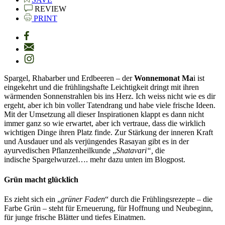
REVIEW
PRINT
Spargel, Rhabarber und Erdbeeren – der
Wonnemonat Ma
i ist
eingekehrt und die frühlingshafte Leichtigkeit dringt mit ihren
wärmenden Sonnenstrahlen bis ins Herz. Ich weiss nicht wie es dir
ergeht, aber ich bin voller Tatendrang und habe viele frische Ideen.
Mit der Umsetzung all dieser Inspirationen klappt es dann nicht
immer ganz so wie erwartet, aber ich vertraue, dass die wirklich
wichtigen Dinge ihren Platz finde. Zur Stärkung der inneren Kraft
und Ausdauer und als verjüngendes Rasayan gibt es in der
ayurvedischen Pflanzenheilkunde „
Shatavari“,
die
indische Spargelwurzel…. mehr dazu unten im Blogpost.
Grün macht glücklich
Es zieht sich ein „
grüner Faden
“ durch die Frühlingsrezepte – die
Farbe Grün – steht für Erneuerung, für Hoffnung und Neubeginn,
für junge frische Blätter und tiefes Einatmen.