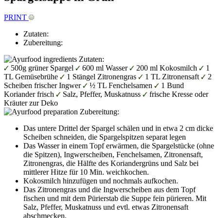
PRINT
Zutaten:
Zubereitung:
Zutaten:
500g grüner Spargel
600 ml Wasser
200 ml Kokosmilch
1
TL Gemüsebrühe
1 Stängel Zitronengras
1 TL Zitronensaft
2
Scheiben frischer Ingwer
½ TL Fenchelsamen
1 Bund
Koriander frisch
Salz, Pfeffer, Muskatnuss
frische Kresse oder
Kräuter zur Deko
Zubereitung:
Das untere Drittel der Spargel schälen und in etwa 2 cm dicke
Scheiben schneiden, die Spargelspitzen separat legen
Das Wasser in einem Topf erwärmen, die Spargelstücke (ohne
die Spitzen), Ingwerscheiben, Fenchelsamen, Zitronensaft,
Zitronengras, die Hälfte des Koriandergrüns und Salz bei
mittlerer Hitze für 10 Min. weichkochen.
Kokosmilch hinzufügen und nochmals aufkochen.
Das Zitronengras und die Ingwerscheiben aus dem Topf
fischen und mit dem Pürierstab die Suppe fein pürieren. Mit
Salz, Pfeffer, Muskatnuss und evtl. etwas Zitronensaft
abschmecken.