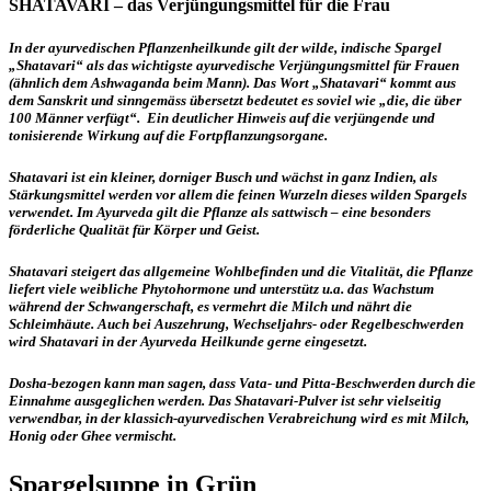
SHATAVARI – das Verjüngungsmittel für die Frau
In der ayurvedischen Pflanzenheilkunde gilt der wilde, indische Spargel
„Shatavari“ als das wichtigste ayurvedische Verjüngungsmittel für Frauen
(ähnlich dem Ashwaganda beim Mann). Das Wort „Shatavari“ kommt aus
dem Sanskrit und sinngemäss übersetzt bedeutet es soviel wie „die, die über
100 Männer verfügt“. Ein deutlicher Hinweis auf die verjüngende und
tonisierende Wirkung auf die Fortpflanzungsorgane.
Shatavari ist ein kleiner, dorniger Busch und wächst in ganz Indien, als
Stärkungsmittel werden vor allem die feinen Wurzeln dieses wilden Spargels
verwendet. Im Ayurveda gilt die Pflanze als sattwisch – eine besonders
förderliche Qualität für Körper und Geist.
Shatavari steigert das allgemeine Wohlbefinden und die Vitalität, die Pflanze
liefert viele weibliche Phytohormone und unterstütz u.a. das Wachstum
während der Schwangerschaft, es vermehrt die Milch und nährt die
Schleimhäute. Auch bei Auszehrung, Wechseljahrs- oder Regelbeschwerden
wird Shatavari in der Ayurveda Heilkunde gerne eingesetzt.
Dosha-bezogen kann man sagen, dass Vata- und Pitta-Beschwerden durch die
Einnahme ausgeglichen werden. Das Shatavari-Pulver ist sehr vielseitig
verwendbar, in der klassich-ayurvedischen Verabreichung wird es mit Milch,
Honig oder Ghee vermischt.
Spargelsuppe in Grün