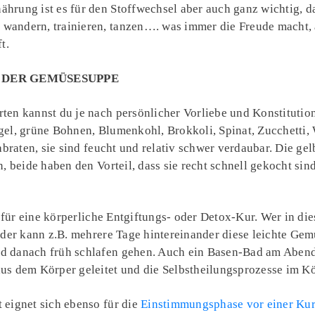
rung ist es für den Stoffwechsel aber auch ganz wichtig, da
andern, trainieren, tanzen…. was immer die Freude macht,
ft.
T DER GEMÜSESUPPE
en kannst du je nach persönlicher Vorliebe und Konstitution
el, grüne Bohnen, Blumenkohl, Brokkoli, Spinat, Zucchetti,
abraten, sie sind feucht und relativ schwer verdaubar. Die g
, beide haben den Vorteil, dass sie recht schnell gekocht si
it für eine körperliche Entgiftungs- oder Detox-Kur. Wer in d
 der kann z.B. mehrere Tage hintereinander diese leichte Ge
 danach früh schlafen gehen. Auch ein Basen-Bad am Abend 
us dem Körper geleitet und die Selbstheilungsprozesse im Kö
 eignet sich ebenso für die
Einstimmungsphase vor einer Ku