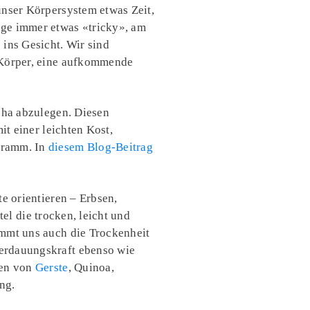
unser Körpersystem etwas Zeit,
nge immer etwas «tricky», am
ins Gesicht. Wir sind
m Körper, eine aufkommende
pha abzulegen. Diesen
it einer leichten Kost,
gramm. In
diesem Blog-Beitrag
e orientieren – Erbsen,
el die trocken, leicht und
mmt uns auch die Trockenheit
Verdauungskraft ebenso wie
ten von
Gerste
, Quinoa,
ing.