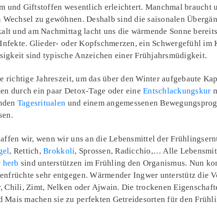
m und Giftstoffen wesentlich erleichtert. Manchmal braucht 
en Wechsel zu gewöhnen. Deshalb sind die saisonalen Übergä
kalt und am Nachmittag lacht uns die wärmende Sonne bereits 
d Infekte. Glieder- oder Kopfschmerzen, ein Schwergefühl i
igkeit sind typische Anzeichen einer Frühjahrsmüdigkeit.
ie richtige Jahreszeit, um das über den Winter aufgebaute Ka
ten durch ein paar Detox-Tage oder eine
Entschlackungskur
m
enden
Tagesritualen
und einem angemessenen Bewegungspro
sen.
affen wir, wenn wir uns an die Lebensmittel der Frühlingsernt
gel
, Rettich,
Brokkoli
, Sprossen, Radicchio,… Alle Lebensmitt
r herb
sind unterstützen im Frühling den Organismus. Nun ko
enfrüchte sehr entgegen. Wärmender Ingwer unterstütz die 
, Chili, Zimt, Nelken oder Ajwain. Die trockenen Eigenschaf
d Mais machen sie zu perfekten Getreidesorten für den Frühl