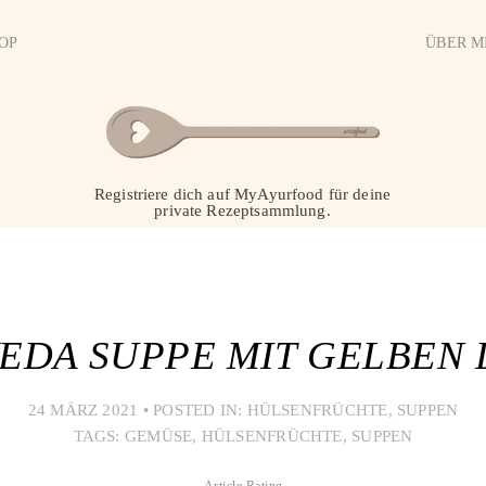
OP
ÜBER M
Registriere dich auf MyAyurfood für deine
private Rezeptsammlung.
EDA SUPPE MIT GELBEN 
24 MÄRZ 2021
•
POSTED IN:
HÜLSENFRÜCHTE
,
SUPPEN
TAGS:
GEMÜSE
,
HÜLSENFRÜCHTE
,
SUPPEN
Article Rating