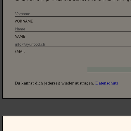
AYURFOOD
REZEPTE
AYURVEDA WISDOM
ANGE
VORNAME
NAME
EMAIL
Du kannst dich jederzeit wieder austragen.
Datenschutz