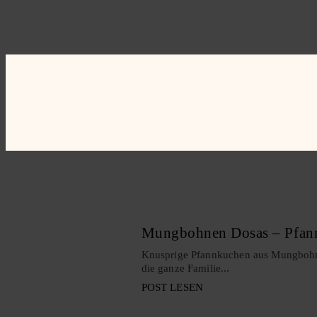
Mungbohnen Dosas – Pfan
Knusprige Pfannkuchen aus Mungbohnen
die ganze Familie...
POST LESEN