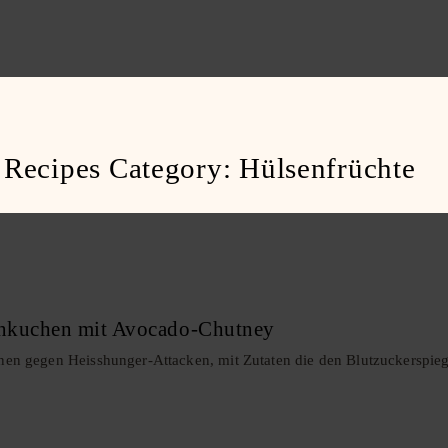
Recipes Category:
Hülsenfrüchte
nkuchen mit Avocado-Chutney
 gegen Heisshunger-Attacken, mit Zutaten die den Blutzuckerspiege