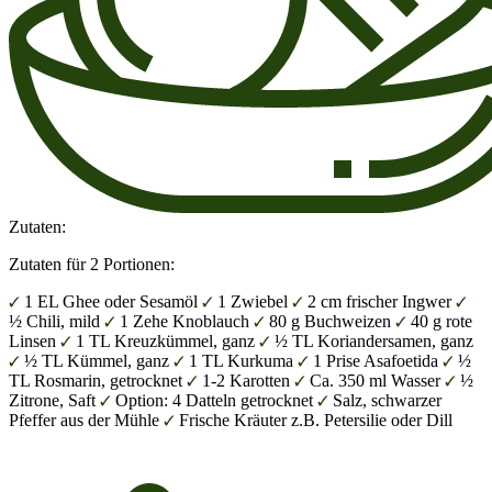
Zutaten:
Zutaten für 2 Portionen:
1 EL Ghee oder Sesamöl
1 Zwiebel
2 cm frischer Ingwer
½ Chili, mild
1 Zehe Knoblauch
80 g Buchweizen
40 g rote
Linsen
1 TL Kreuzkümmel, ganz
½ TL Koriandersamen, ganz
½ TL Kümmel, ganz
1 TL Kurkuma
1 Prise Asafoetida
½
TL Rosmarin, getrocknet
1-2 Karotten
Ca. 350 ml Wasser
½
Zitrone, Saft
Option: 4 Datteln getrocknet
Salz, schwarzer
Pfeffer aus der Mühle
Frische Kräuter z.B. Petersilie oder Dill