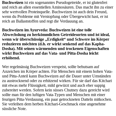
Buchweizen
ist ein sogenanntes Pseudogetreide, er ist glutenfrei
und reich an allen essentiellen Aminosäuren. Das macht ihn zu einer
sehr wertvollen Proteinquelle. Buchweizen ist auch dein Freund,
wenn du Probleme mit Verstopfung oder Übergewicht hast, er ist
reich an Ballaststoffen und regt die Verdauung an.
Buchweizen im Ayurveda: Buchweizen ist eine tolle
Abwechslung zu herkömmlichen Getreidesorten und ist ideal,
wenn wir überschüssige „Erdigkeit“ und Schwere im Körper
reduzieren möchten (d.h. er wirkt senkend auf das Kapha-
Dosha). Mit seinen wärmenden und trockenen Eigenschaften
wirkt Buchweizen auf das Vata- und Pitta-Dosha leicht
erhöhend.
Wer regelmässig Buchweizen verspeist, sollte behutsam auf
Anzeichen im Körper achten. Für Menschen mit einem hohen Vata-
und Pitta-Anteil kann Buchweizen auf die Dauer unter Umständen
zu austrocknend oder zu erhitzend wirken. Für sie darf das Kitchari
mit etwas mehr Flüssigkeit, mild gewürzt und auch eher suppig
zubereitet werden. Sofern kein süsses Chutney dazu gereicht wird
sollte man für den luftigen Vata-Typen und Menschen mit einer
feurigen Pitta-Verdauung, ein paar getrockneten Datteln mitkochen.
Sie verleihen dem herben Kitchari-Geschmack eine angenehme
süssliche Note.