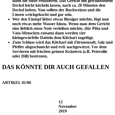
dann die Hitze reduzieren. Das Gericht mit geschlossenem
Deckel leicht köcheln lassen, nach ca. 20 Minuten den
Deckel heben. Nun sollten der Buchweizen und die
Linsen weichgekocht und gar sein.
Wer den Eintopf lieber etwas flüssiger möchte, fügt nun
noch etwas mehr Wasser hinzu. Wenn man dem Gericht
eine lieblich-süsse Note verleihen möchte, (für Pitta und
Vata-Menschen ratsam) dann werden vier
kleingewürfelte Datteln dem Kitchari zugefügt.
Zum Schluss wird das Kitchari mit Zitronensaft, Salz und
Pfeffer abgeschmeckt und evtl. nachgewürzt. Vor dem
Servieren mit frischen grünen Kräutern (z.B. Petersilie
oder Dill) bestreuen.
DAS KÖNNTE DIR AUCH GEFALLEN
ARTIKEL 0
1
/0
6
12
November
2019