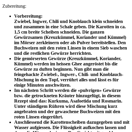
Zubereitung:
Vorbereitung:
Zwiebel, Ingwer, Chili und Knoblauch klein schneiden
und zusammen in eine Schale geben. Die Karotten in ca.
1,5 cm breite Scheiben schneiden. Die ganzen
Gewürzsamen (Kreuzkümmel, Koriander und Kümmel)
im Mörser zerkleinern oder als Pulver bereitstellen. Den
Buchweizen mit den roten Linsen in einem Sieb waschen
und die restlichen Gewürze herrichten.
Die gemörserten Gewürze (Kreuzkümmel, Koriander,
Kümmel) werden im heissen Ghee angeröstet bis die
Gewürze zu duften beginnen. Nun gibt man die
feingehackte Zwiebel-, Ingwer-, Chili- und Knoblauch-
Mischung in den Topf, verrührt alles und lässt es für
einige Minuten anschwitzen.
Im nächsten Schritt werden die «pulvrigen» Gewürze
bzw. die getrockneten Kräuter hinzugefügt, in diesem
Rezept sind das: Kurkuma, Asafoetida und Rosmarin.
Unter ständigem Rühren wird diese Mischung kurz
angebraten und der gewaschene Buchweizen mit den
roten Linsen eingerührt.
Anschliessend die Karottenscheiben dazugegeben und mit
Wasser aufgiessen. Die Flüssigkeit aufkochen lassen und