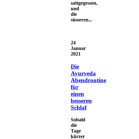
sattgegessen,
und
die
süsseren...
24
Januar
2021
Die
Ayurveda
Abendroutine
für
einen
besseren
Schlaf
Sobald
die
Tage
kürzer