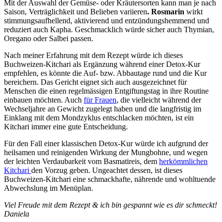
Mit der Auswahl der Gemüse- oder Kräutersorten kann man je nach
Saison, Verträglichkeit und Belieben variieren
. Rosmarin
wirkt
stimmungsaufhellend, aktivierend und entzündungshemmend und
reduziert auch Kapha. Geschmacklich würde sicher auch Thymian,
Oregano oder Salbei passen.
Nach meiner Erfahrung mit dem Rezept würde ich dieses
Buchweizen-Kitchari als Ergänzung während einer Detox-Kur
empfehlen, es könnte die Auf- bzw. Abbautage rund und die Kur
bereichern. Das Gericht eignet sich auch ausgezeichnet für
Menschen die einen regelmässigen Entgiftungstag in ihre Routine
einbauen möchten. Auch
für Frauen
, die vielleicht während der
Wechseljahre an Gewicht zugelegt haben und die langfristig im
Einklang mit dem Mondzyklus entschlacken möchten, ist ein
Kitchari immer eine gute Entscheidung.
Für den Fall einer klassischen Detox-Kur würde ich aufgrund der
heilsamen und reinigenden Wirkung der Mungbohne, und wegen
der leichten Verdaubarkeit vom Basmatireis, dem
herkömmlichen
Kitchari
den Vorzug geben. Ungeachtet dessen, ist dieses
Buchweizen-Kitchari eine schmackhafte, nährende und wohltuende
Abwechslung im Menüplan.
Viel Freude mit dem Rezept & ich bin gespannt wie es dir schmeckt!
Daniela