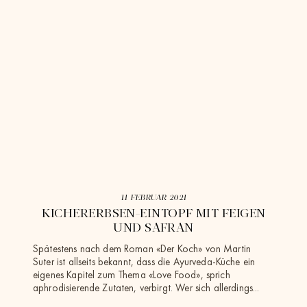
11 FEBRUAR 2021
HE
KICHERERBSEN-EINTOPF MIT FEIGEN
UND SAFRAN
Ayurv
Körpe
g des
Spätestens nach dem Roman «Der Koch» von Martin
zu ve
r
Suter ist allseits bekannt, dass die Ayurveda-Küche ein
mit w
a
eigenes Kapitel zum Thema «Love Food», sprich
aphrodisierende Zutaten, verbirgt. Wer sich allerdings...