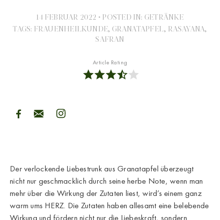
14 FEBRUAR 2022
•
POSTED IN:
GETRÄNKE
TAGS:
FRAUENHEILKUNDE
,
GRANATAPFEL
,
RASAYANA
,
SAFRAN
Article Rating
Der verlockende Liebestrunk aus Granatapfel überzeugt
nicht nur geschmacklich durch seine herbe Note, wenn man
mehr über die Wirkung der Zutaten liest, wird’s einem ganz
warm ums HERZ. Die Zutaten haben allesamt eine belebende
Wirkung und fördern nicht nur die Liebeskraft, sondern