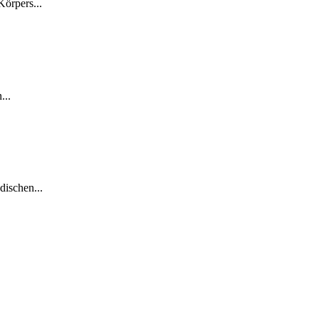
Körpers...
...
dischen...