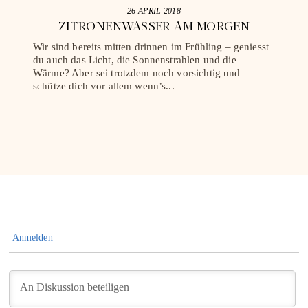
26 APRIL 2018
ZITRONENWASSER AM MORGEN
FR
da
Wir sind bereits mitten drinnen im Frühling – geniesst
Aus 
du auch das Licht, die Sonnenstrahlen und die
nich
Wärme? Aber sei trotzdem noch vorsichtig und
Mens
schütze dich vor allem wenn’s...
vom 
Anmelden