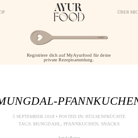
OP
ÜBER MI
Registriere dich auf MyAyurfood für deine
private Rezeptsammlung.
MUNGDAL-PFANNKUCHE
5 SEPTEMBER 2018
•
POSTED IN:
HÜLSENFRÜCHTE
TAGS:
MUNGDAHL
,
PFANNKUCHEN
,
SNACKS
Article Rating