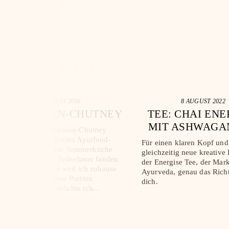
15 JULI 2016
8 AUGUST 2022
APRIKOSEN-CHUTNEY
TEE: CHAI ENE
MIT ASHWAGA
Dieses feine Aprikosen-Chutney
UND KURK
haben wir beim letzten Ayurfood-
Für einen klaren Kopf und
Kochworkshop zur Sommerküche
gleichzeitig neue kreative K
ausprobiert. Alle Teilnehmer fanden
der Energise Tee, der Ma
es sehr lecker und weil ich zuhause
Ayurveda, genau das Richt
gleich nochmal eine Portion
dich.
eingekocht habe möchte ich...