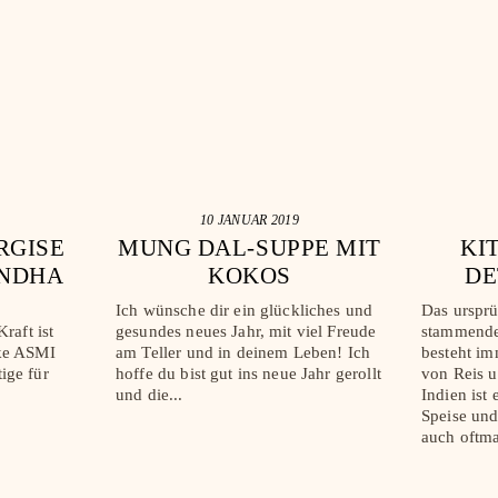
10 JANUAR 2019
RGISE
MUNG DAL-SUPPE MIT
KI
NDHA
KOKOS
DE
UMA
Ich wünsche dir ein glückliches und
Das ursprü
gesundes neues Jahr, mit viel Freude
stammende
raft ist
am Teller und in deinem Leben! Ich
besteht im
rke ASMI
hoffe du bist gut ins neue Jahr gerollt
von Reis u
ige für
und die...
Indien ist 
Speise und
auch oftma