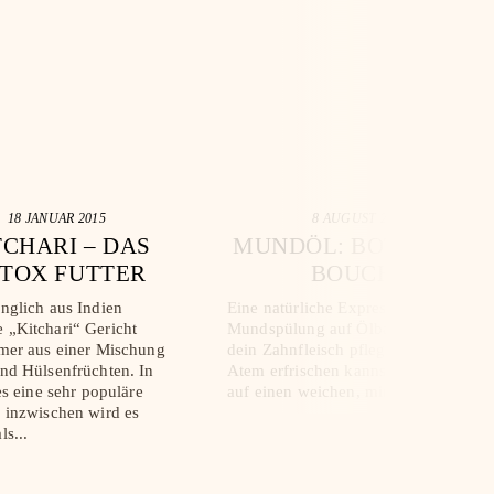
18 JANUAR 2015
8 AUGUST 2022
TCHARI – DAS
MUNDÖL: BOTANICAL
TOX FUTTER
BOUCHE
nglich aus Indien
Eine natürliche Express-
 „Kitchari“ Gericht
Mundspülung auf Ölbasis, mit der du
mer aus einer Mischung
dein Zahnfleisch pflegen und deinen
nd Hülsenfrüchten. In
Atem erfrischen kannst. Freue dich
es eine sehr populäre
auf einen weichen, minzigen Atem!
 inzwischen wird es
ls...