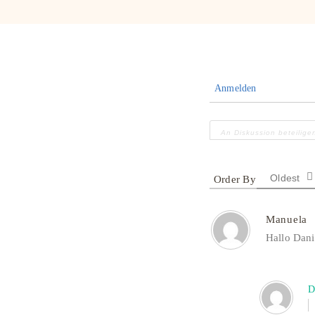
Anmelden
Oldest
Manuela
Hallo Dani
D