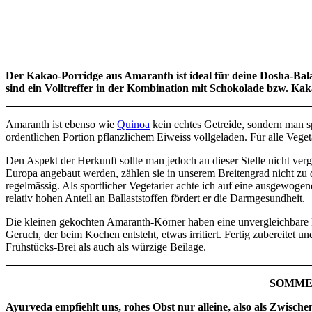
Der Kakao-Porridge aus Amaranth ist ideal für deine Dosha-Bala
sind ein Volltreffer in der Kombination mit Schokolade bzw. Ka
Amaranth ist ebenso wie
Quinoa
kein echtes Getreide, sondern man sp
ordentlichen Portion pflanzlichem Eiweiss vollgeladen. Für alle Veget
Den Aspekt der Herkunft sollte man jedoch an dieser Stelle nicht ver
Europa angebaut werden, zählen sie in unserem Breitengrad nicht zu 
regelmässig. Als sportlicher Vegetarier achte ich auf eine ausgewoge
relativ hohen Anteil an Ballaststoffen fördert er die Darmgesundheit.
Die kleinen gekochten Amaranth-Körner haben eine unvergleichbare K
Geruch, der beim Kochen entsteht, etwas irritiert. Fertig zubereit
Frühstücks-Brei als auch als würzige Beilage.
SOMMER
Ayurveda empfiehlt uns, rohes Obst nur alleine, also als Zwisc