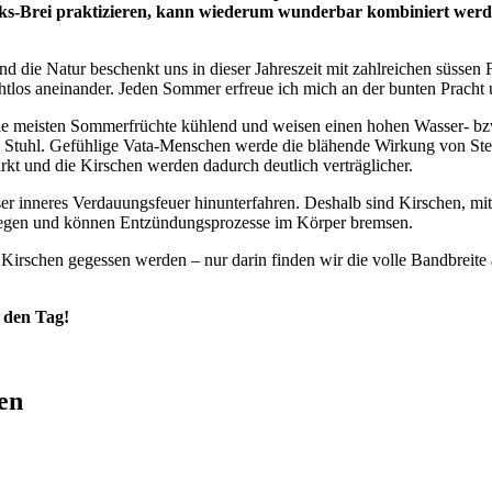
ücks-Brei praktizieren, kann wiederum wunderbar kombiniert wer
d die Natur beschenkt uns in dieser Jahreszeit mit zahlreichen süssen 
htlos aneinander. Jeden Sommer erfreue ich mich an der bunten Pracht 
die meisten Sommerfrüchte kühlend und weisen einen hohen Wasser- bzw.
en Stuhl. Gefühlige Vata-Menschen werde die blähende Wirkung von St
rkt und die Kirschen werden dadurch deutlich verträglicher.
nser inneres Verdauungsfeuer hinunterfahren. Deshalb sind Kirschen, m
egen und können Entzündungsprozesse im Körper bremsen.
e Kirschen gegessen werden – nur darin finden wir die volle Bandbreite
 den Tag!
en