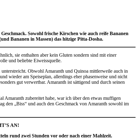
m Geschmack. Sowohl frische Kirschen wie auch reife Bananen
(und Bananen in Massen) das hitzige Pitta-Dosha.
lich, sie enthalten aber kein Gluten sondern sind mit einer
volle und beliebte Eiweissquelle.
en unterstreicht. Obwohl Amaranth und Quinoa mittlerweile auch in
 und wieder am Speiseplan, allerdings eher phasenweise und nicht
esonders gut verwertbar. Amaranth ist sättigend und durch seinen
al Amaranth zubereitet habe, war ich über den etwas muffigen
Ich mag den „Biss“ und auch den Geschmack von Amaranth sowohl im
T’S AN!
tteln rund zwei Stunden vor oder nach einer Mahlzeit.