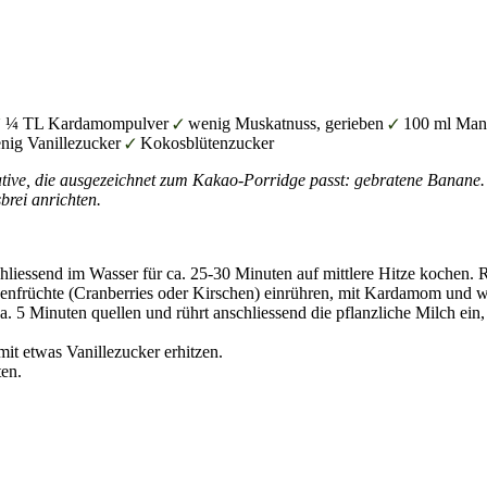
¼ TL Kardamompulver
wenig Muskatnuss, gerieben
100 ml Mand
nig Vanillezucker
Kokosblütenzucker
ative, die ausgezeichnet zum Kakao-Porridge passt: gebratene Banane.
rei anrichten.
liessend im Wasser für ca. 25-30 Minuten auf mittlere Hitze kochen. 
kenfrüchte (Cranberries oder Kirschen) einrühren, mit Kardamom und
ca. 5 Minuten quellen und rührt anschliessend die pflanzliche Milch ei
mit etwas Vanillezucker erhitzen.
en.