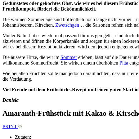
Gedünstetes oder gekochtes Obst, wie wir es bei diesem Frühst
Fruchtkompott, fördert die Bekömmlichkeit.
Die warmen Sommertage sind hoffentlich noch lange nicht vorbei – un
Johannisbeeren, Kirschen,
Zwetschgen
… die Saisonen reihen sich na
Mutter Natur hat es wiedermal passend für uns geregelt – sind doch 
aktivieren und öffnen die Körperkanäle und sorgen für einen locker
wir es bei diesem Rezept praktizieren, wird dem jedoch entgegengewi
Die äussere Hitze, die wir im
Sommer
erleben, lässt auf die Dauer u
willkommene Sommerfrucht. Sie wirken einem überhöhten
Pitta
entg
Wie bei allen Früchten sollte man jedoch darauf achten, dass nur reif
die Verdauung.
Viel Freude mit dem Frühstücks-Rezept und einen guten Start in
Daniela
Amaranth-Frühstück mit Kakao & Kirsch
PRINT
Zutaten: