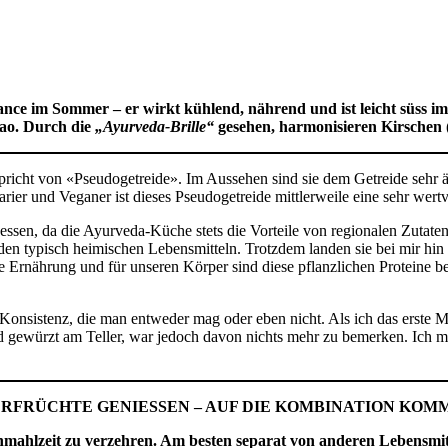
nce im Sommer – er wirkt kühlend, nährend und ist leicht süss i
kao. Durch die
„Ayurveda-Brille“
gesehen, harmonisieren Kirschen 
richt von «Pseudogetreide». Im Aussehen sind sie dem Getreide sehr ähn
arier und Veganer ist dieses Pseudogetreide mittlerweile eine sehr wert
gessen, da die Ayurveda-Küche stets die Vorteile von regionalen Zutat
den typisch heimischen Lebensmitteln. Trotzdem landen sie bei mir hin
ne Ernährung und für unseren Körper sind diese pflanzlichen Proteine b
onsistenz, die man entweder mag oder eben nicht. Als ich das erste M
et und gewürzt am Teller, war jedoch davon nichts mehr zu bemerken. 
FRÜCHTE GENIESSEN – AUF DIE KOMBINATION KOMM
henmahlzeit zu verzehren. Am besten separat von anderen Lebensmi