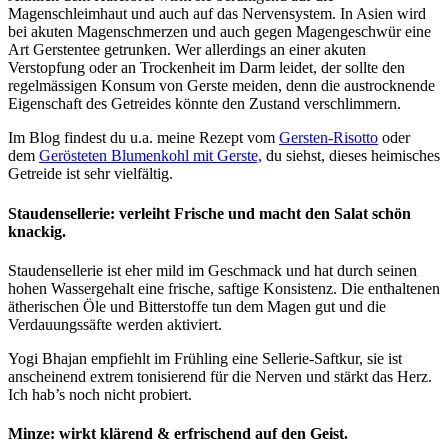
Magenschleimhaut und auch auf das Nervensystem. In Asien wird
bei akuten Magenschmerzen und auch gegen Magengeschwür eine
Art Gerstentee getrunken. Wer allerdings an einer akuten
Verstopfung oder an Trockenheit im Darm leidet, der sollte den
regelmässigen Konsum von Gerste meiden, denn die austrocknende
Eigenschaft des Getreides könnte den Zustand verschlimmern.
Im Blog findest du u.a. meine Rezept vom
Gersten-Risotto
oder
dem
Gerösteten Blumenkohl mit Gerste,
du siehst, dieses heimisches
Getreide ist sehr vielfältig.
Staudensellerie: verleiht Frische und macht den Salat schön
knackig.
Staudensellerie ist eher mild im Geschmack und hat durch seinen
hohen Wassergehalt eine frische, saftige Konsistenz. Die enthaltenen
ätherischen Öle und Bitterstoffe tun dem Magen gut und die
Verdauungssäfte werden aktiviert.
Yogi Bhajan empfiehlt im Frühling eine Sellerie-Saftkur, sie ist
anscheinend extrem tonisierend für die Nerven und stärkt das Herz.
Ich hab’s noch nicht probiert.
Minze: wirkt klärend & erfrischend auf den Geist.