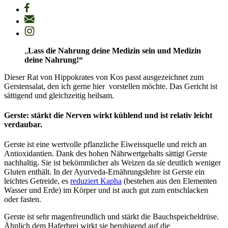
„
Lass die Nahrung deine Medizin sein und Medizin
deine Nahrung!“
Dieser Rat von Hippokrates von Kos passt ausgezeichnet zum
Gerstensalat, den ich gerne hier vorstellen möchte. Das Gericht ist
sättigend und gleichzeitig heilsam.
Gerste: stärkt die Nerven wirkt kühlend und ist relativ leicht
verdaubar.
Gerste ist eine wertvolle pflanzliche Eiweissquelle und reich an
Antioxidantien. Dank des hohen Nährwertgehalts sättigt Gerste
nachhaltig. Sie ist bekömmlicher als Weizen da sie deutlich weniger
Gluten enthält. In der Ayurveda-Ernährungslehre ist Gerste ein
leichtes Getreide, es
reduziert Kapha
(bestehen aus den Elementen
Wasser und Erde) im Körper und ist auch gut zum entschlacken
oder fasten.
Gerste ist sehr magenfreundlich und stärkt die Bauchspeicheldrüse.
Ähnlich dem Haferbrei wirkt sie beruhigend auf die