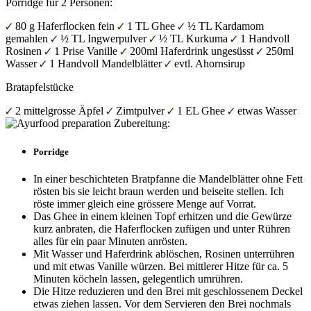
Porridge für 2 Personen:
80 g Haferflocken fein
1 TL Ghee
½ TL Kardamom
gemahlen
½ TL Ingwerpulver
½ TL Kurkuma
1 Handvoll
Rosinen
1 Prise Vanille
200ml Haferdrink ungesüsst
250ml
Wasser
1 Handvoll Mandelblätter
evtl. Ahornsirup
Bratapfelstücke
2 mittelgrosse Äpfel
Zimtpulver
1 EL Ghee
etwas Wasser
Zubereitung:
Porridge
In einer beschichteten Bratpfanne die Mandelblätter ohne Fett
rösten bis sie leicht braun werden und beiseite stellen. Ich
röste immer gleich eine grössere Menge auf Vorrat.
Das Ghee in einem kleinen Topf erhitzen und die Gewürze
kurz anbraten, die Haferflocken zufügen und unter Rühren
alles für ein paar Minuten anrösten.
Mit Wasser und Haferdrink ablöschen, Rosinen unterrühren
und mit etwas Vanille würzen. Bei mittlerer Hitze für ca. 5
Minuten köcheln lassen, gelegentlich umrühren.
Die Hitze reduzieren und den Brei mit geschlossenem Deckel
etwas ziehen lassen. Vor dem Servieren den Brei nochmals