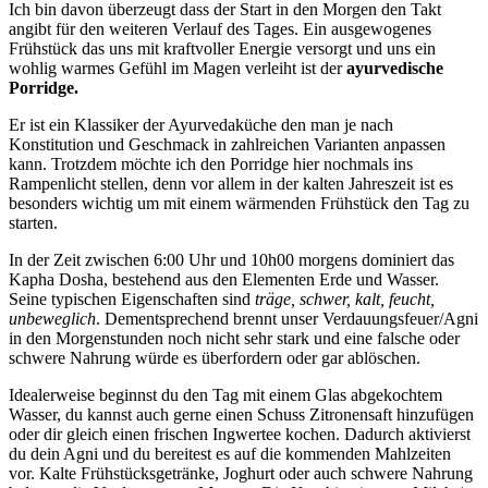
Ich bin davon überzeugt dass der Start in den Morgen den Takt
angibt für den weiteren Verlauf des Tages. Ein ausgewogenes
Frühstück das uns mit kraftvoller Energie versorgt und uns ein
wohlig warmes Gefühl im Magen verleiht ist der
ayurvedische
Porridge.
Er ist ein Klassiker der Ayurvedaküche den man je nach
Konstitution und Geschmack in zahlreichen Varianten anpassen
kann. Trotzdem möchte ich den Porridge hier nochmals ins
Rampenlicht stellen, denn vor allem in der kalten Jahreszeit ist es
besonders wichtig um mit einem wärmenden Frühstück den Tag zu
starten.
In der Zeit zwischen 6:00 Uhr und 10h00 morgens dominiert das
Kapha Dosha, bestehend aus den Elementen Erde und Wasser.
Seine typischen Eigenschaften sind
träge, schwer, kalt, feucht,
unbeweglich
. Dementsprechend brennt unser Verdauungsfeuer/Agni
in den Morgenstunden noch nicht sehr stark und eine falsche oder
schwere Nahrung würde es überfordern oder gar ablöschen.
Idealerweise beginnst du den Tag mit einem Glas abgekochtem
Wasser, du kannst auch gerne einen Schuss Zitronensaft hinzufügen
oder dir gleich einen frischen Ingwertee kochen. Dadurch aktivierst
du dein Agni und du bereitest es auf die kommenden Mahlzeiten
vor. Kalte Frühstücksgetränke, Joghurt oder auch schwere Nahrung