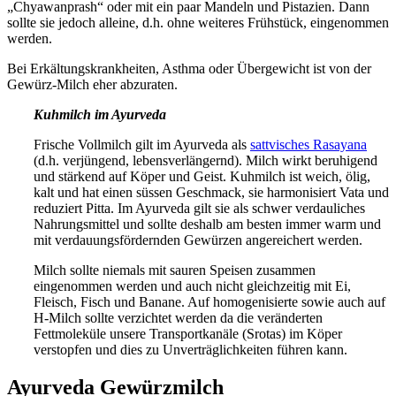
„Chyawanprash“ oder mit ein paar Mandeln und Pistazien. Dann
sollte sie jedoch alleine, d.h. ohne weiteres Frühstück, eingenommen
werden.
Bei Erkältungskrankheiten, Asthma oder Übergewicht ist von der
Gewürz-Milch eher abzuraten.
Kuhmilch im Ayurveda
Frische Vollmilch gilt im Ayurveda als
sattvisches
Rasayana
(d.h. verjüngend, lebensverlängernd). Milch wirkt beruhigend
und stärkend auf Köper und Geist. Kuhmilch ist weich, ölig,
kalt und hat einen süssen Geschmack, sie harmonisiert Vata und
reduziert Pitta. Im Ayurveda gilt sie als schwer verdauliches
Nahrungsmittel und sollte deshalb am besten immer warm und
mit verdauungsfördernden Gewürzen angereichert werden.
Milch sollte niemals mit sauren Speisen zusammen
eingenommen werden und auch nicht gleichzeitig mit Ei,
Fleisch, Fisch und Banane. Auf homogenisierte sowie auch auf
H-Milch sollte verzichtet werden da die veränderten
Fettmoleküle unsere Transportkanäle (Srotas) im Köper
verstopfen und dies zu Unverträglichkeiten führen kann.
Ayurveda Gewürzmilch