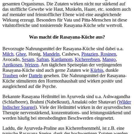
gesamten Organismus. Die Zutaten wirken nicht nur stärkend auf
das stoffliche Gewebe wie Haut, Muskeln, Haare, etc. sondern auch
auf mentaler und feinstofflicher Ebene wird eine ausgleichende
Wirkung erzeugt. Besonders für Vata und Pitta-Menschen ist diese
vitalstoffreiche und tonisierende Rasayana-Küche sehr wertvoll.
Was macht die Rasayana-Küche aus?
Bevorzugte Nahrungsmittel der Rasayana-Küche sind dabei u.a.
Milch
,
Ghee
, Honig,
Mandeln
, Cashews,
Pistazien,
Rosinen
,
Avocado,
Sesam
,
Safran
,
Kardamom
,
Kichererbsen
,
Mango
,
Aprikosen
,
Weizen
. Am täglichen Speiseplan der verjüngenden
Rasayana-Küche sind auch gerne Zutaten wie
Kürbis
, dunkle
Trauben
oder
Datteln
gesehen. Die Nahrungsmittel der Rasayana-
Küche stimulieren den Hormonhaushalt und wirken positiv und
ausgleichend auf die Psyche.
Bekannte Rasayana Heilmittel im Ayurveda sind u.a. Ashwagandha
(Schlafbeere), Brahmi (Nabelkraut), Amalaki oder Shatavari (
Wilder
Indischer Spargel
). Viele der Heilmittel wirken in der ayurvedischen
Therapie nervenstärkend, konzentrations- und leistungsstärkend und
werden häufig bei stressbedingten Beschwerden eingesetzt.
Laddu, die Ayurveda-Praline aus Kichererbsenmehl, ist z.B. eine
typische Rasayana-Speise, dank der hochwertigen Zutaten werden