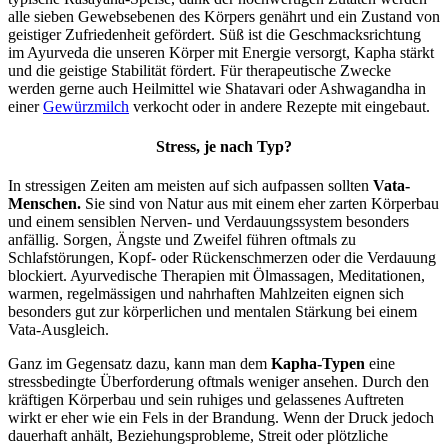
alle sieben Gewebsebenen des Körpers genährt und ein Zustand von
geistiger Zufriedenheit gefördert. Süß ist die Geschmacksrichtung
im Ayurveda die unseren Körper mit Energie versorgt, Kapha stärkt
und die geistige Stabilität fördert. Für therapeutische Zwecke
werden gerne auch Heilmittel wie Shatavari oder Ashwagandha in
einer
Gewürzmilch
verkocht oder in andere Rezepte mit eingebaut.
Stress, je nach Typ?
In stressigen Zeiten am meisten auf sich aufpassen sollten
Vata-
Menschen.
Sie sind von Natur aus mit einem eher zarten Körperbau
und einem sensiblen Nerven- und Verdauungssystem besonders
anfällig. Sorgen, Ängste und Zweifel führen oftmals zu
Schlafstörungen, Kopf- oder Rückenschmerzen oder die Verdauung
blockiert. Ayurvedische Therapien mit Ölmassagen, Meditationen,
warmen, regelmässigen und nahrhaften Mahlzeiten eignen sich
besonders gut zur körperlichen und mentalen Stärkung bei einem
Vata-Ausgleich.
Ganz im Gegensatz dazu, kann man dem
Kapha-Typen
eine
stressbedingte Überforderung oftmals weniger ansehen. Durch den
kräftigen Körperbau und sein ruhiges und gelassenes Auftreten
wirkt er eher wie ein Fels in der Brandung. Wenn der Druck jedoch
dauerhaft anhält, Beziehungsprobleme, Streit oder plötzliche