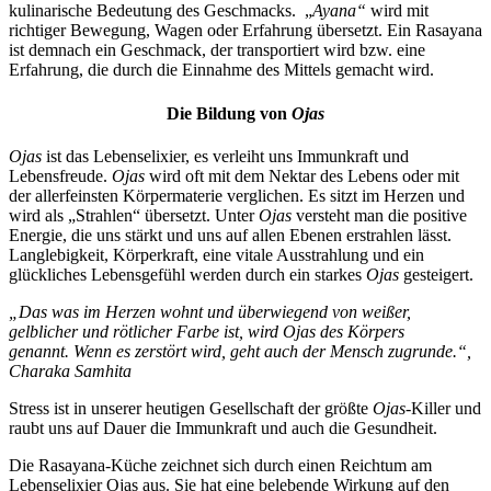
kulinarische Bedeutung des Geschmacks. „
Ayana“
wird mit
richtiger Bewegung, Wagen oder Erfahrung übersetzt. Ein Rasayana
ist demnach ein Geschmack, der transportiert wird bzw. eine
Erfahrung, die durch die Einnahme des Mittels gemacht wird.
Die Bildung von
Ojas
Ojas
ist das Lebenselixier, es verleiht uns Immunkraft und
Lebensfreude.
Ojas
wird oft mit dem Nektar des Lebens oder mit
der allerfeinsten Körpermaterie verglichen. Es sitzt im Herzen und
wird als „Strahlen“ übersetzt. Unter
Ojas
versteht man die positive
Energie, die uns stärkt und uns auf allen Ebenen erstrahlen lässt.
Langlebigkeit, Körperkraft, eine vitale Ausstrahlung und ein
glückliches Lebensgefühl werden durch ein starkes
Ojas
gesteigert.
„Das was im Herzen wohnt und überwiegend von weißer,
gelblicher und rötlicher Farbe ist, wird Ojas des Körpers
genannt.
Wenn es zerstört wird, geht auch der Mensch zugrunde.“,
Charaka Samhita
Stress ist in unserer heutigen Gesellschaft der größte
Ojas
-Killer und
raubt uns auf Dauer die Immunkraft und auch die Gesundheit.
Die Rasayana-Küche zeichnet sich durch einen Reichtum am
Lebenselixier Ojas aus. Sie hat eine belebende Wirkung auf den