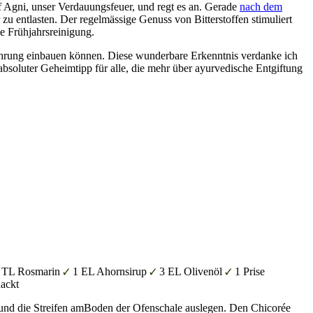
f Agni, unser Verdauungsfeuer, und regt es an. Gerade
nach dem
zu entlasten. Der regelmässige Genuss von Bitterstoffen stimuliert
he Frühjahrsreinigung.
ährung einbauen können. Diese wunderbare Erkenntnis verdanke ich
absoluter Geheimtipp für alle, die mehr über ayurvedische Entgiftung
 TL Rosmarin
1 EL Ahornsirup
3 EL Olivenöl
1 Prise
ackt
 und die Streifen amBoden der Ofenschale auslegen. Den Chicorée