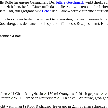
elle Rolle für unsere Gesundheit. Der
bittere Geschmack
wirkt direkt au
elt haben, helfen Bitterstoffe dabei, diese auszuleiten und die Leber 
sere Entgiftungsorgane wie
Leber
und Galle – perfekt für eine natürlic
dicchio zu den besten basischen Gemüsesorten, die wir in unsere Ern
Rosenberg, aus dem auch die Inspiration für dieses Rezept stammt. Ein 
eschmeckt hat!
ieben
¼ Chili, fein gehackt
150 ml Orangensaft frisch gepresst
½
Pfeffer
½ TL Salz oder Kräutersalz
1 Handvoll Walnüsse, grob geh
richt wenn man ½ Kopf Radicchio Trevisano in 2cm Streifen schneidet