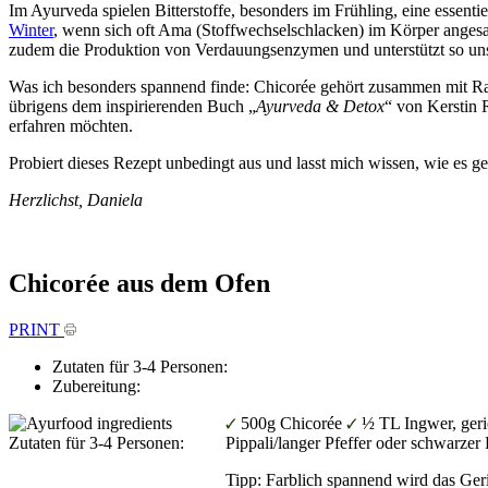
Im Ayurveda spielen Bitterstoffe, besonders im Frühling, eine essenti
Winter
, wenn sich oft Ama (Stoffwechselschlacken) im Körper angesamm
zudem die Produktion von Verdauungsenzymen und unterstützt so un
Was ich besonders spannend finde: Chicorée gehört zusammen mit Ra
übrigens dem inspirierenden Buch „
Ayurveda & Detox
“ von Kerstin 
erfahren möchten.
Probiert dieses Rezept unbedingt aus und lasst mich wissen, wie es g
Herzlichst, Daniela
Chicorée aus dem Ofen
PRINT
Zutaten für 3-4 Personen:
Zubereitung:
500g Chicorée
½ TL Ingwer, ger
Zutaten für 3-4 Personen:
Pippali/langer Pfeffer oder schwarzer 
Tipp: Farblich spannend wird das Ge