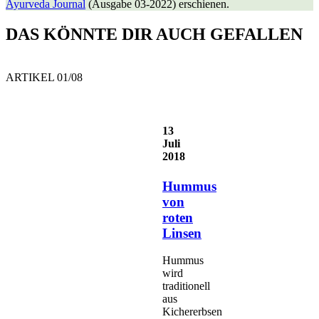
Ayurveda Journal
(Ausgabe 03-2022) erschienen.
DAS KÖNNTE DIR AUCH GEFALLEN
ARTIKEL 0
1
/0
8
13
Juli
2018
Hummus
von
roten
Linsen
Hummus
wird
traditionell
aus
Kichererbsen