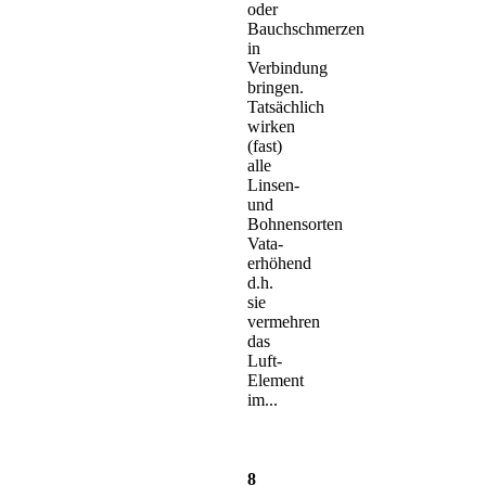
oder
Bauchschmerzen
in
Verbindung
bringen.
Tatsächlich
wirken
(fast)
alle
Linsen-
und
Bohnensorten
Vata-
erhöhend
d.h.
sie
vermehren
das
Luft-
Element
im...
8