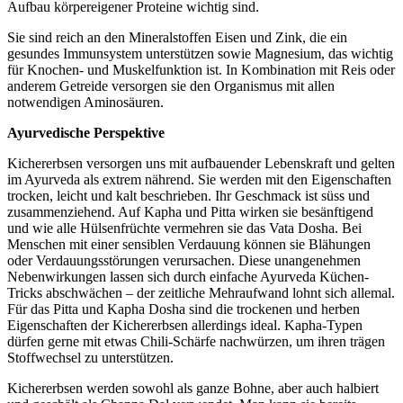
Aufbau körpereigener Proteine wichtig sind.
Sie sind reich an den Mineralstoffen Eisen und Zink, die ein
gesundes Immunsystem unterstützen sowie Magnesium, das wichtig
für Knochen- und Muskelfunktion ist. In Kombination mit Reis oder
anderem Getreide versorgen sie den Organismus mit allen
notwendigen Aminosäuren.
Ayurvedische Perspektive
Kichererbsen versorgen uns mit aufbauender Lebenskraft und gelten
im Ayurveda als extrem nährend. Sie werden mit den Eigenschaften
trocken, leicht und kalt beschrieben. Ihr Geschmack ist süss und
zusammenziehend. Auf Kapha und Pitta wirken sie besänftigend
und wie alle Hülsenfrüchte vermehren sie das Vata Dosha. Bei
Menschen mit einer sensiblen Verdauung können sie Blähungen
oder Verdauungsstörungen verursachen. Diese unangenehmen
Nebenwirkungen lassen sich durch einfache Ayurveda Küchen-
Tricks abschwächen – der zeitliche Mehraufwand lohnt sich allemal.
Für das Pitta und Kapha Dosha sind die trockenen und herben
Eigenschaften der Kichererbsen allerdings ideal. Kapha-Typen
dürfen gerne mit etwas Chili-Schärfe nachwürzen, um ihren trägen
Stoffwechsel zu unterstützen.
Kichererbsen werden sowohl als ganze Bohne, aber auch halbiert