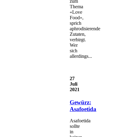
zum
Thema
«Love
Food»,
sprich
aphrodisierende
Zutaten,
verbirgt.
Wer
sich
allerdings...
27
Juli
2021
Gewürz:
Asafoetida
Asafoetida
sollte
in