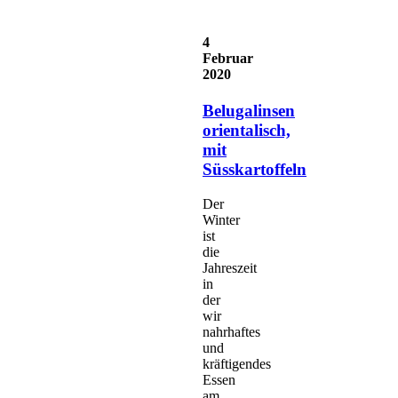
4
Februar
2020
Belugalinsen
orientalisch,
mit
Süsskartoffeln
Der
Winter
ist
die
Jahreszeit
in
der
wir
nahrhaftes
und
kräftigendes
Essen
am