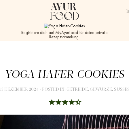
Ü
Registriere dich auf MyAyurfood für deine private
Rezeptsammlung.
YOGA HAFER-COOKIES
13 DEZEMBER 2024
•
POSTED IN:
GETREIDE
,
GEWÜRZE
,
SÜSSE