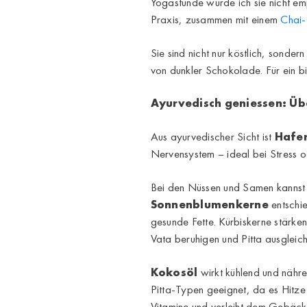
Yogastunde würde ich sie nicht em
Praxis, zusammen mit einem
Chai
Sie sind nicht nur köstlich, sond
von dunkler Schokolade. Für ein 
Ayurvedisch geniessen: Üb
Aus ayurvedischer Sicht ist
Hafe
Nervensystem – ideal bei Stress 
Bei den Nüssen und Samen kannst 
Sonnenblumenkerne
entschie
gesunde Fette. Kürbiskerne stär
Vata beruhigen und Pitta ausgleich
Kokosöl
wirkt kühlend und nähre
Pitta-Typen geeignet, da es Hitze 
Vitamine und verleiht dem Gebäck