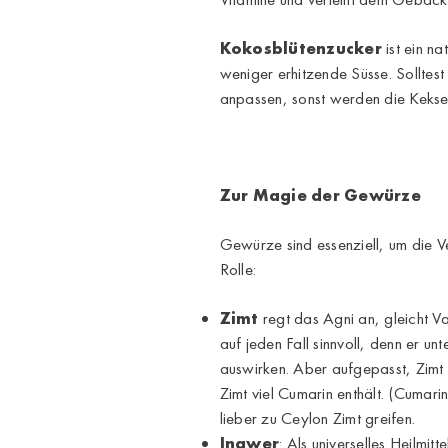
Kokosblütenzucker
ist ein na
weniger erhitzende Süsse. Solltes
anpassen, sonst werden die Kekse
Zur Magie der Gewürze
Gewürze sind essenziell, um die V
Rolle:
Zimt
regt das Agni an, gleicht V
auf jeden Fall sinnvoll, denn er u
auswirken. Aber aufgepasst, Zimt 
Zimt viel Cumarin enthält. (Cumari
lieber zu Ceylon Zimt greifen.
Ingwer
: Als universelles Heilm