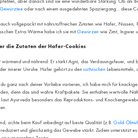
pfehlen, aber danach sind sie eine wunderbare Stärkung. Ob als Be
-Gewürztee
oder nach einem ausgedehnten Spaziergang… diese Coo
ern auch vollgepackt mit nährstoffreichen Zutaten wie Hafer, Nüsse
bisschen Extra-Wärme habe ich sie mit
Gewürzen
wie Zimt, Ingwer u
er die Zutaten der Hafer-Cookies
r
wärmend und nährend. Er stärkt Agni, das Verdauungsfeuer, und be
oder innerer Unruhe. Hafer gehört zu den
sattvischen
Lebensmitteln, 
du ganz nach deiner Vorliebe variieren, ich habe mich für knackig
den, denn das sind wahre Kraftpakete. Sie enthalten wertvolle Nä
ken laut Ayurveda besonders das Reproduktions- und Knochengewe
en.
nd, achte beim Kauf unbedingt auf beste Qualität (z.B.
Gold Ölmüh
reduziert und gleichzeitig das Gewebe stärkt. Zudem unterstützt es 
 eine angenehme Textur.