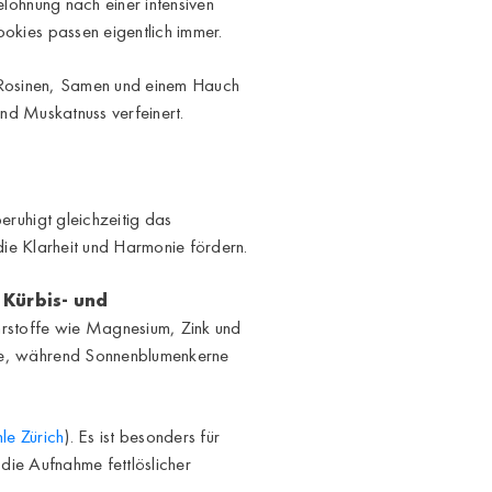
lohnung nach einer intensiven
kies passen eigentlich immer.
n, Rosinen, Samen und einem Hauch
nd Muskatnuss verfeinert.
ruhigt gleichzeitig das
die Klarheit und Harmonie fördern.
e
Kürbis- und
hrstoffe wie Magnesium, Zink und
be, während Sonnenblumenkerne
le Zürich
). Es ist besonders für
die Aufnahme fettlöslicher