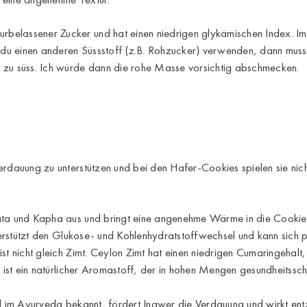
turbelassener Zucker und hat einen niedrigen glykämischen Index. Im
t du einen anderen Süssstoff (z.B. Rohzucker) verwenden, dann mus
 zu süss. Ich würde dann die rohe Masse vorsichtig abschmecken.
erdauung zu unterstützen und bei den Hafer-Cookies spielen sie nic
ata und Kapha aus und bringt eine angenehme Wärme in die Cookies.
nterstützt den Glukose- und Kohlenhydratstoffwechsel und kann sich p
ist nicht gleich Zimt: Ceylon Zimt hat einen niedrigen Cumaringehal
n ist ein natürlicher Aromastoff, der in hohen Mengen gesundheitssc
ittel im Ayurveda bekannt, fördert Ingwer die Verdauung und wirkt 