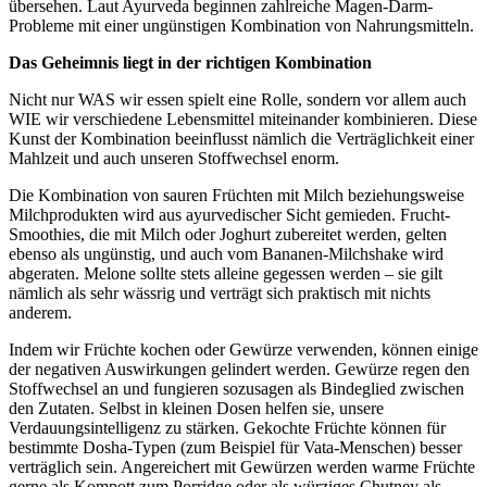
übersehen. Laut Ayurveda beginnen zahlreiche Magen-Darm-
Probleme mit einer ungünstigen Kombination von Nahrungsmitteln.
Das Geheimnis liegt in der richtigen Kombination
Nicht nur WAS wir essen spielt eine Rolle, sondern vor allem auch
WIE wir verschiedene Lebensmittel miteinander kombinieren. Diese
Kunst der Kombination beeinflusst nämlich die Verträglichkeit einer
Mahlzeit und auch unseren Stoffwechsel enorm.
Die Kombination von sauren Früchten mit Milch beziehungsweise
Milchprodukten wird aus ayurvedischer Sicht gemieden. Frucht-
Smoothies, die mit Milch oder Joghurt zubereitet werden, gelten
ebenso als ungünstig, und auch vom Bananen-Milchshake wird
abgeraten. Melone sollte stets alleine gegessen werden – sie gilt
nämlich als sehr wässrig und verträgt sich praktisch mit nichts
anderem.
Indem wir Früchte kochen oder Gewürze verwenden, können einige
der negativen Auswirkungen gelindert werden. Gewürze regen den
Stoffwechsel an und fungieren sozusagen als Bindeglied zwischen
den Zutaten. Selbst in kleinen Dosen helfen sie, unsere
Verdauungsintelligenz zu stärken. Gekochte Früchte können für
bestimmte Dosha-Typen (zum Beispiel für Vata-Menschen) besser
verträglich sein. Angereichert mit Gewürzen werden warme Früchte
gerne als Kompott zum Porridge oder als würziges Chutney als