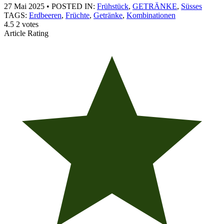
27 Mai 2025
•
POSTED IN:
Frühstück
,
GETRÄNKE
,
Süsses
TAGS:
Erdbeeren
,
Früchte
,
Getränke
,
Kombinationen
4.5
2
votes
Article Rating