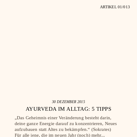
ARTIKEL 0
1
/0
13
30 DEZEMBER 2015
 2
AYURVEDA IM ALLTAG: 5 TIPPS
„Das Geheimnis einer Veränderung besteht darin,
deine ganze Energie darauf zu konzentrieren, Neues
"das
Vermu
aufzubauen statt Altes zu bekämpfen.“ (Sokrates)
el
Früh
Für alle jene, die im neuen Jahr (noch) mehr...
möch