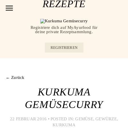
REZEPTE
Registriere dich auf MyAyurfood für
deine private Rezeptsammlung.
REGISTRIEREN
← Zurück
KURKUMA
GEMÜSECURRY
22 FEBRUAR 2016
•
POSTED IN:
GEMÜSE
,
GEWÜRZE
,
KURKUMA