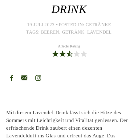
DRINK
19 JULI 2023
•
POSTED IN:
GETRÄNKE
TAGS:
BEEREN
,
GETRÄNK
,
LAVENDEL
Article Rating
Mit diesem Lavendel-Drink lässt sich die Hitze des
Sommers mit Leichtigkeit und Vitalität geniessen. Der
erfrischende Drink zaubert einen dezenten
Lavendelduft ins Glas und erfreut das Auge. Das