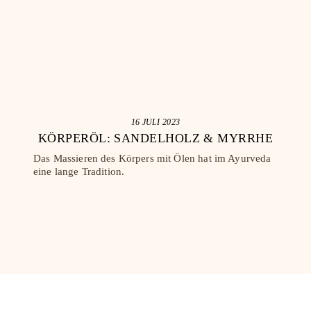
16 JULI 2023
KÖRPERÖL: SANDELHOLZ & MYRRHE
AM
n
Das Massieren des Körpers mit Ölen hat im Ayurveda
en
eine lange Tradition.
Der 
 mit
Dosh
nähr
fris